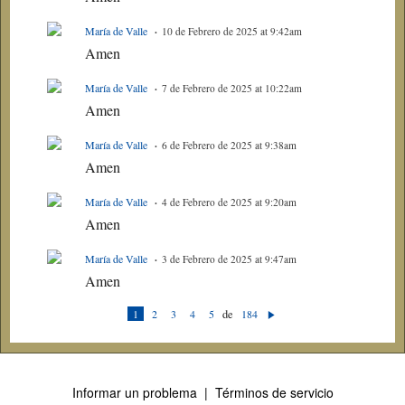
María de Valle
10 de Febrero de 2025 at 9:42am
Amen
María de Valle
7 de Febrero de 2025 at 10:22am
Amen
María de Valle
6 de Febrero de 2025 at 9:38am
Amen
María de Valle
4 de Febrero de 2025 at 9:20am
Amen
María de Valle
3 de Febrero de 2025 at 9:47am
Amen
1
2
3
4
5
de
184
Si
gu
ie
nt
e
Informar un problema
|
Términos de servicio